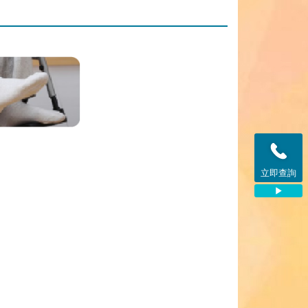
立即查詢
致
電
2700
1750
查
詢