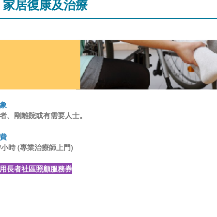
家居復康及治療
象
者、剛離院或有需要人士。
費
00/小時 (專業治療師上門)
用長者社區照顧服務券