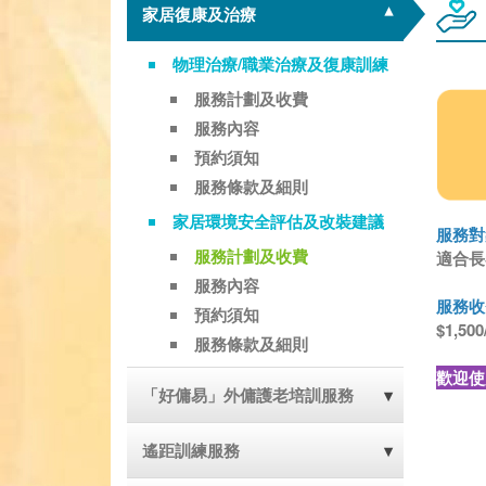
家居復康及治療
物理治療/職業治療及復康訓練
服務計劃及收費
服務內容
預約須知
服務條款及細則
家居環境安全評估及改裝建議
服務對
服務計劃及收費
適合長
服務內容
服務收
預約須知
$1,5
服務條款及細則
歡迎使
「好傭易」外傭護老培訓服務
遙距訓練服務